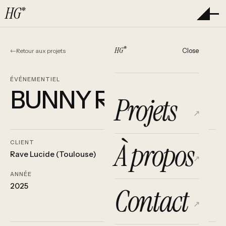
HG
*
*
HG
Close
←
Retour aux projets
ÉVÉNEMENTIEL
BUNNY RAVE
Projets
À propos
CLIENT
CATÉGORIE
Rave Lucide (Toulouse)
Événementiel
ANNÉE
RÔLE
2025
Direction artistique,
Contact
illustration, mascotte,
affiche