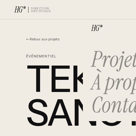
HG
*
DIRECTION
ARTISTIQUE
HG
*
←
Retour aux projets
Proje
ÉVÉNEMENTIEL
TEKN
À pro
SANC
Conta