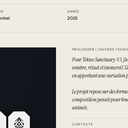
IE
ANNÉE
ntiel
2025
PROLONGER L’UNIVERS TEKNO
Pour Tekno Sanctuary #3, j’a
sombre, rituel et immersif. L’
en apportant une variation pr
Le projet repose sur des for
composition pensée pour fonc
animés.
CONTEXTE