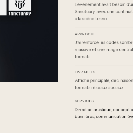
L’événement avait besoin d’un
Sanctuary, avec une continu
à la scène tekno.
APPROCHE
J’ai renforcé les codes sombr
massive et une image central
formats.
LIVRABLES
Affiche principale, déclinaison
formats réseaux sociaux.
SERVICES
Direction artistique
conceptio
bannières
communication év